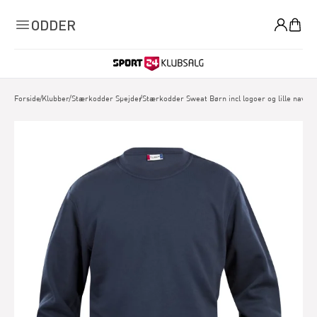
0
ODDER
Forside
/
Klubber
/
Stærkodder Spejder
/
Stærkodder Sweat Børn incl logoer og lille navn