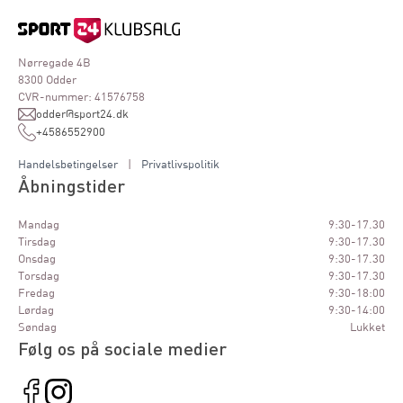
Nørregade 4B
8300 Odder
CVR-nummer: 41576758
odder@sport24.dk
+4586552900
Handelsbetingelser
|
Privatlivspolitik
Åbningstider
Mandag
9:30-17.30
Tirsdag
9:30-17.30
Onsdag
9:30-17.30
Torsdag
9:30-17.30
Fredag
9:30-18:00
Lørdag
9:30-14:00
Søndag
Lukket
Følg os på sociale medier