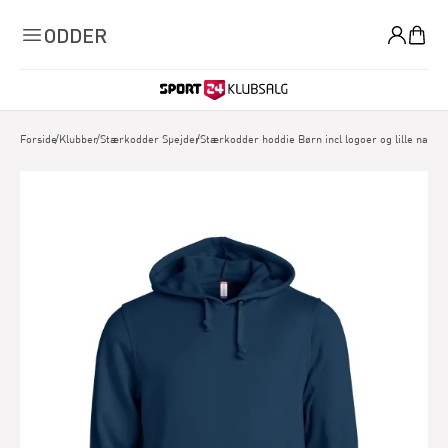
0
ODDER
Forside
/
Klubber
/
Stærkodder Spejder
/
Stærkodder hoddie Børn incl logoer og lille navn