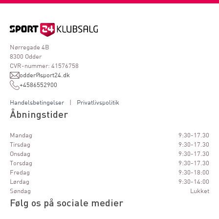
Nørregade 4B
8300 Odder
CVR-nummer: 41576758
odder@sport24.dk
+4586552900
Handelsbetingelser
|
Privatlivspolitik
Åbningstider
Mandag
9:30-17.30
Tirsdag
9:30-17.30
Onsdag
9:30-17.30
Torsdag
9:30-17.30
Fredag
9:30-18:00
Lørdag
9:30-14:00
Søndag
Lukket
Følg os på sociale medier