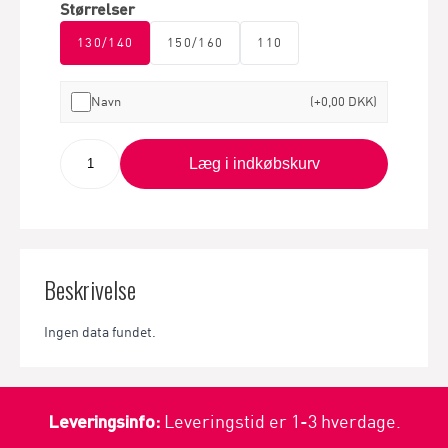
Størrelser
130/140
150/160
110
Navn
(+0,00 DKK)
Læg i indkøbskurv
Beskrivelse
Ingen data fundet.
Leveringsinfo:
Leveringstid er 1-3 hverdage.