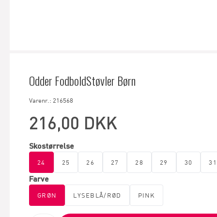
Odder FodboldStøvler Børn
Varenr.: 216568
216,00 DKK
Skostørrelse
24
25
26
27
28
29
30
31
Farve
GRØN
LYSEBLÅ/RØD
PINK