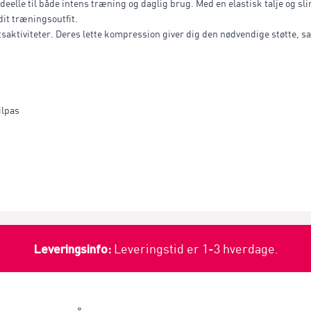
deelle til både intens træning og daglig brug. Med en elastisk talje og sl
 dit træningsoutfit.
tsaktiviteter. Deres lette kompression giver dig den nødvendige støtte, s
ilpas
Leveringsinfo:
Leveringstid er 1-3 hverdage.