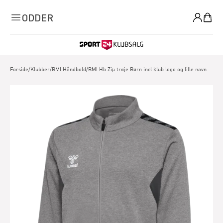
0
ODDER
Forside
/
Klubber
/
BMI Håndbold
/
BMI Hb Zip trøje Børn incl klub logo og lille navn