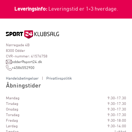
Leveringsinfo:
Leveringstid er 1-3 hverdage.
Nørregade 4B
8300 Odder
CVR-nummer: 41576758
odder@sport24.dk
+4586552900
Handelsbetingelser
|
Privatlivspolitik
Åbningstider
Mandag
9:30-17.30
Tirsdag
9:30-17.30
Onsdag
9:30-17.30
Torsdag
9:30-17.30
Fredag
9:30-18:00
Lørdag
9:30-14:00
Søndag
Lukket